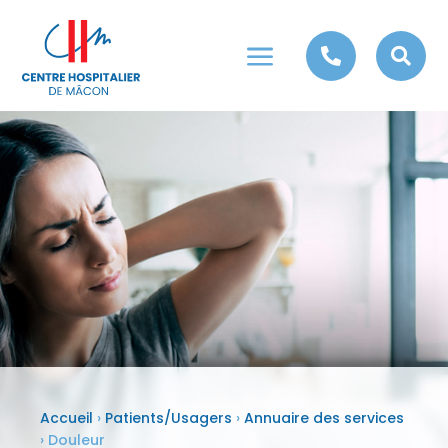
a


Accueil
›
Patients/Usagers
›
Annuaire des services
›
Douleur