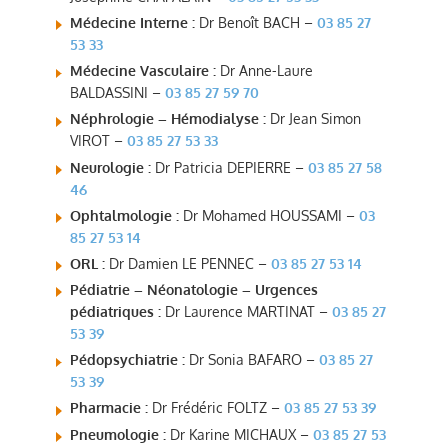
Médecine Interne :
Dr Benoît BACH –
03 85 27
53 33
Médecine Vasculaire :
Dr Anne-Laure
BALDASSINI –
03 85 27 59 70
Néphrologie – Hémodialyse :
Dr Jean Simon
VIROT –
03 85 27 53 33
Neurologie :
Dr Patricia DEPIERRE –
03 85 27 58
46
Ophtalmologie :
Dr Mohamed HOUSSAMI –
03
85 27 53 14
ORL :
Dr Damien LE PENNEC –
03 85 27 53 14
Pédiatrie – Néonatologie – Urgences
pédiatriques :
Dr Laurence MARTINAT –
03 85 27
53 39
Pédopsychiatrie :
Dr Sonia BAFARO –
03 85 27
53 39
Pharmacie :
Dr Frédéric FOLTZ –
03 85 27 53 39
Pneumologie :
Dr Karine MICHAUX –
03 85 27 53