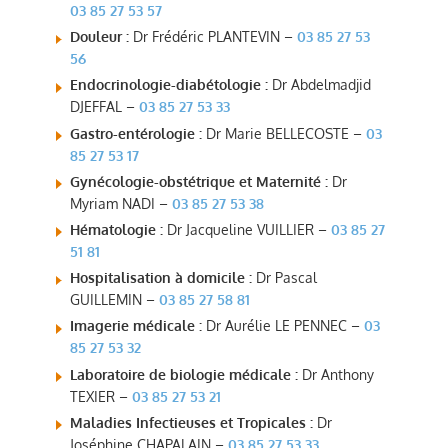
03 85 27 53 57
Douleur :
Dr Frédéric PLANTEVIN –
03 85 27 53
56
Endocrinologie-diabétologie :
Dr Abdelmadjid
DJEFFAL –
03 85 27 53 33
Gastro-entérologie :
Dr Marie BELLECOSTE –
03
85 27 53 17
Gynécologie-obstétrique et Maternité :
Dr
Myriam NADI –
03 85 27 53 38
Hématologie :
Dr Jacqueline VUILLIER –
03 85 27
51 81
Hospitalisation à domicile :
Dr Pascal
GUILLEMIN –
03 85 27 58 81
Imagerie médicale :
Dr Aurélie LE PENNEC –
03
85 27 53 32
Laboratoire de biologie médicale :
Dr Anthony
TEXIER –
03 85 27 53 21
Maladies Infectieuses et Tropicales :
Dr
Joséphine CHAPALAIN –
03 85 27 53 33