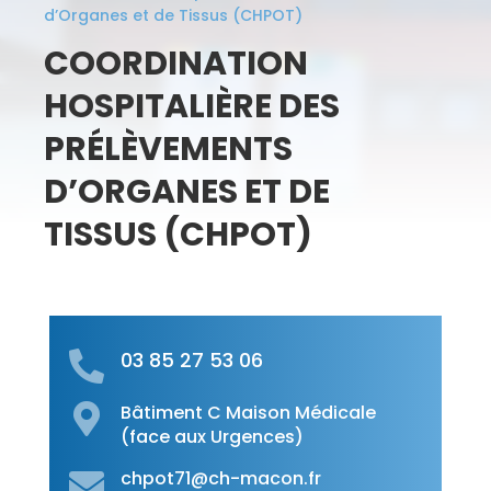
d’Organes et de Tissus (CHPOT)
COORDINATION
HOSPITALIÈRE DES
PRÉLÈVEMENTS
D’ORGANES ET DE
TISSUS (CHPOT)
03 85 27 53 06

Bâtiment C Maison Médicale

(face aux Urgences)
chpot71@ch-macon.fr
