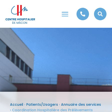
a


Accueil
›
Patients/Usagers
›
Annuaire des services
›
Coordination Hospitalière des Prélèvements