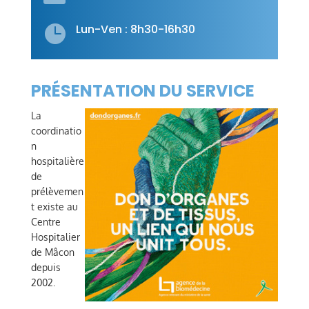
Lun-Ven : 8h30-16h30

PRÉSENTATION DU SERVICE
La
coordinatio
n
hospitalière
de
prélèvemen
t existe au
Centre
Hospitalier
de Mâcon
depuis
2002.