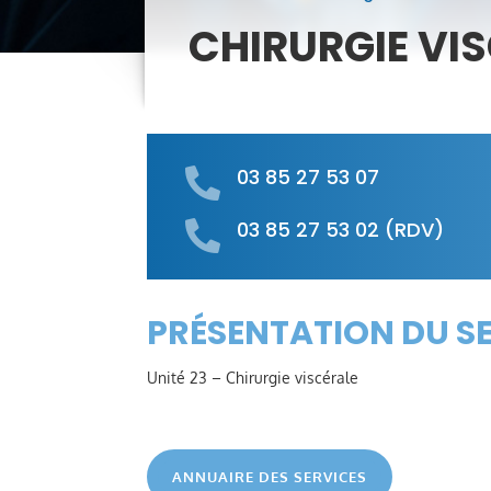
CHIRURGIE VIS
03 85 27 53 07

03 85 27 53 02
(RDV)

PRÉSENTATION DU S
Unité 23 – Chirurgie viscérale
ANNUAIRE DES SERVICES