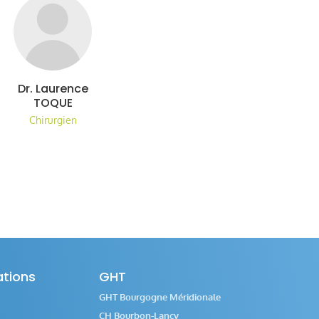
Dr. Laurence
TOQUE
Chirurgien
ations
GHT
GHT Bourgogne Méridionale
CH Bourbon-Lancy