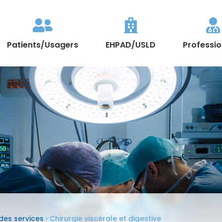



Patients/Usagers
EHPAD/USLD
Professio
des services
›
Chirurgie viscérale et digestive