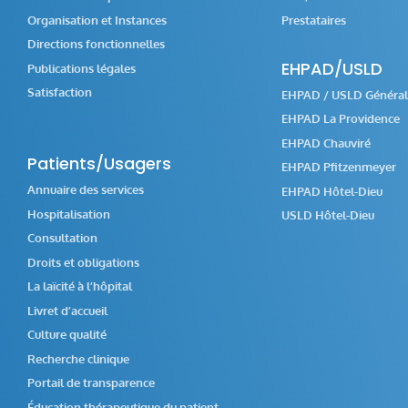
Organisation et Instances
Prestataires
Directions fonctionnelles
EHPAD/USLD
Publications légales
Satisfaction
EHPAD / USLD Général
EHPAD La Providence
EHPAD Chauviré
Patients/Usagers
EHPAD Pfitzenmeyer
Annuaire des services
EHPAD Hôtel-Dieu
Hospitalisation
USLD Hôtel-Dieu
Consultation
Droits et obligations
La laïcité à l’hôpital
Livret d’accueil
Culture qualité
Recherche clinique
Portail de transparence
Éducation thérapeutique du patient