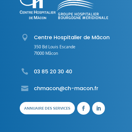

Centre Hospitalier de Mâcon
350 Bd Louis Escande
71000 Mâcon

03 85 20 30 40

chmacon@ch-macon.fr
ANNUAIRE DES SERVICES

