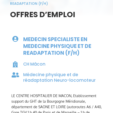
READAPTATION (F/H)
OFFRES D’EMPLOI
MEDECIN SPECIALISTE EN

MEDECINE PHYSIQUE ET DE
READAPTATION (F/H)
CH Mâcon

Médecine physique et de

réadaptation Neuro-locomoteur
LE CENTRE HOSPITALIER DE MACON, Etablissement
support du GHT de la Bourgogne Méridionale,
département de SAONE ET LOIRE (autoroutes A6 / A40,
Gare TGV 1 h 40 de Paris et de Marseille – 1 h de