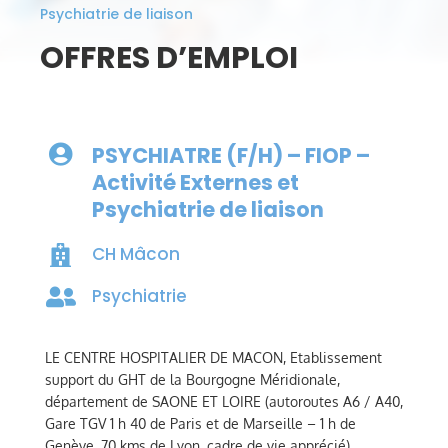
Psychiatrie de liaison
OFFRES D’EMPLOI
PSYCHIATRE (F/H) – FIOP –

Activité Externes et
Psychiatrie de liaison
CH Mâcon

Psychiatrie

LE CENTRE HOSPITALIER DE MACON, Etablissement
support du GHT de la Bourgogne Méridionale,
département de SAONE ET LOIRE (autoroutes A6 / A40,
Gare TGV 1 h 40 de Paris et de Marseille – 1 h de
Genève, 70 kms de Lyon, cadre de vie apprécié)