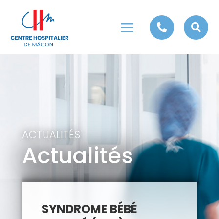
a


ACTUALITÉS
Actualités
SYNDROME BÉBÉ