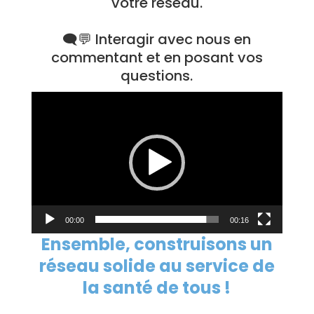
votre réseau.
🗨️💬 Interagir avec nous en
commentant et en posant vos
questions.
Lecteur
vidéo
00:00
00:16
Ensemble, construisons un
réseau solide au service de
la santé de tous !