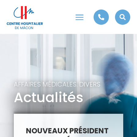
a


AFFAIRES MÉDICALES
DIVERS
,
Actualités
NOUVEAUX PRÉSIDENT