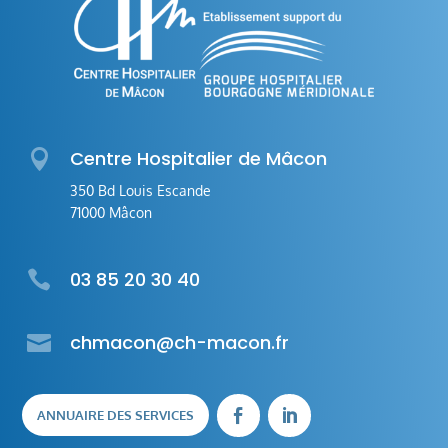

Centre Hospitalier de Mâcon
350 Bd Louis Escande
71000 Mâcon

03 85 20 30 40

chmacon@ch-macon.fr
ANNUAIRE DES SERVICES

