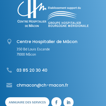

Centre Hospitalier de Mâcon
350 Bd Louis Escande
71000 Mâcon

03 85 20 30 40

chmacon@ch-macon.fr
ANNUAIRE DES SERVICES

